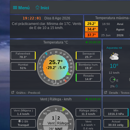
Menú
Inici
19:22:02
Temperatura màxima-
Diss 8 Ago 2026
Cel pràcticament clar. Mínima de 17C. Vents
29.2°
16:50
Avui
de E de 10 a 15 km/h.
34.4°
3
Agost
37.7°
25 Jun
2026
Temperatura °C
19:20:19
Aquesta nit
10
8
12
Fahrenheit
Sensació
6
14
78.3°
25.7°
4
16
2
25.7°
18
0
20
10°
Humitat
Bombeta hum.
↑
29.2°
↓
5.4°
-2
22
51%
19.3°
-4
24
12 km/h
-6
26
Rosada
-8
28
14.8°
-10
30
E
|
-12
32
-14
34
2%
Gràfics
- Predicció
Detalls
- Textos
Vent | Ràfega - km/h
19:20:19
N
Vent (Mitjana )
Ràfega (Màx)
Mín
NNO
NNE
1.4 km/h
NO
NE
11.3 km/h
1016.3 hPa
1
2
ONO
ENE
0 Bft
Vent
Actual
Vent
Ràfega
O
E
Tranquil
1.4 km/h =
30.03 inHg
0.4 m/s
28°
NNE
OSO
ESE