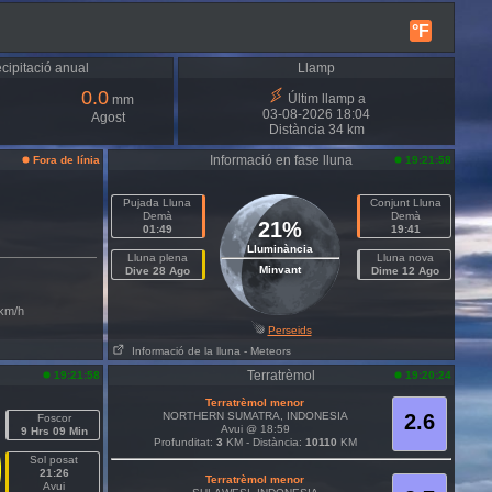
°F
cipitació anual
Llamp
0.0
Últim llamp a
mm
03-08-2026 18:04
Agost
Distància 34 km
Informació en fase lluna
Fora de línia
19:21:58
Pujada Lluna
Conjunt Lluna
Demà
Demà
21%
01:49
19:41
Lluminància
Lluna plena
Lluna nova
Minvant
Dive 28 Ago
Dime 12 Ago
km/h
Perseids
Informació de la lluna
- Meteors
Terratrèmol
19:21:58
19:20:24
Terratrèmol menor
NORTHERN SUMATRA, INDONESIA
2.6
Foscor
Avui @ 18:59
9 Hrs 09 Min
Profunditat:
3
KM - Distància:
10110
KM
Sol posat
21:26
Terratrèmol menor
Avui