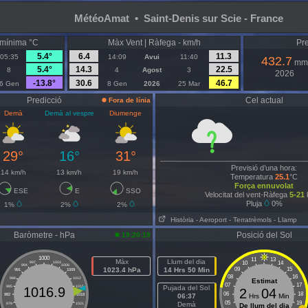
MétéoAmat • Saint-Denis sur Scie - France
mínima °C
Màx Vent | Ràfega - km/h
Pre
5.4°
6.4
11.3
05:35
14:09
Avui
11:40
432.7
mm
5.4°
14.3
22.5
8
4
Agost
3
2026
-13.8°
30.6
46.7
6 Gen
8 Gen
2026
25 Mar
Predicció
Cel actual
Fora de línia
Demà
Demà al vespre
Diumenge
29°
16°
31°
Previsió d’una hora:
14 km/h
13 km/h
19 km/h
Temperatura
25.1
°C
Força ennuvolat
ESE
E
SSO
Velocitat del vent-Ràfega
5-21
Pluja
0%
1%
2%
2%
Història
- Aeroport
- Terratrèmols
- Llamp
Baròmetre - hPa
Posició del Sol
19:20:19
1000
11
13
Màx
Llum del dia
10
14
997
1003
994
1006
1023.4 hPa
14 Hrs 50 Min
09
15
991
1009
08
16
988
1012
Estimat
07
17
985
1015
Pujada del Sol
1016.9
2
04
06
18
982
1018
06:37
Hrs
Min
05
19
Demà
979
1021
De llum del dia