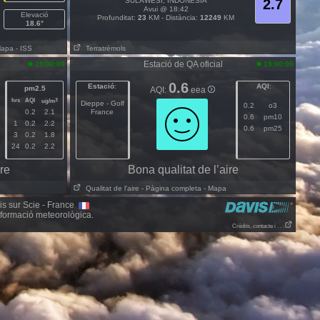
SULAWESI, INDONESIA
2.7
Avui @ 18:42
Elevació
Profunditat:
23
KM - Distància:
12249
KM
18.6°
Mapa
- ISS
Terratrèmols
Estació de QA oficial
19:00:00
19:00:00
0.6
Estació
:
AQI
:
pm2.5
AQI:
eea
hrs
AQI
3
ug/m
Dieppe - Golf
0.2
o3
0.2
2.1
France
0.6
pm10
1
0.2
2.2
0.6
pm25
3
0.2
1.8
24
0.2
2.2
ire
Bona qualitat de l’aire
Qualitat de l'aire
- Pàgina completa
- Mapa
nis sur Scie - France
nformació meteorològica.
Crèdits, contacte i . . .