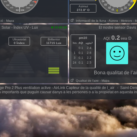
04
20
976
1024
03
21
973
1027
Azimut
|
02
22
970
1030
272.8° O
01
23
964
1036
ció
- Mapa
Informació de la lluna
- Aurora
- Meteors
- 
Solar - Índex UV - Lux
El nostre sensor Davis
19:20:19
0.2
pm10
AQI:
eea
Ultraviolat
Brillantor
0 Índex
11715 Lux
hrs
AQI
3
ug/m
0.1
2.4
1
0.1
2.6
3
0.1
2.2
24
0.1
2.5
Bona qualitat de l’a
Qualitat de l'aire
- Mapa
 Pro 2 Plus ventilation active - AirLink Capteur de la qualité de l_air - Saint-De
 importants que puguin causar danys a les persones o a la propietat en aquesta i