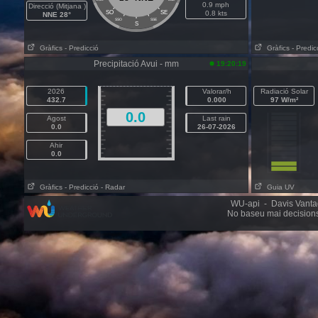
0.9 mph
Direcció (Mitjana )
SO
SE
0.8 kts
NNE 28°
SSO
SSE
S
Gràfics
- Predicció
Gràfics
- Predic
Precipitació Avui - mm
19:20:19
2026
Valorar/h
Radiació Solar
432.7
0.000
97 W/m²
0.0
Agost
Last rain
0.0
26-07-2026
Ahir
0.0
Gràfics
- Predicció
- Radar
Guia UV
WU-api - Davis Vantage
No baseu mai decisions