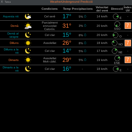
X
WeatherUnderground Predicció
Tanca
Velocitat
Índex
Condicions
Temp
Precipitacions
Direcció
del vent
UV
17°
Aquesta nit
Cel serè
14 km/h
-
5%
E
Parcialment
31°
7
Demà
ennuvolat
3%
20 km/h
SSO
Calorós.
15°
Demà al
Cel clar
20 km/h
-
8%
O
vespre
26°
7
Dilluns
Assolellat
18 km/h
8%
NO
14°
Dilluns a la
Cel clar
17 km/h
-
5%
NE
nit
Assolellat
29°
7
Dimarts
5%
19 km/h
Molt càlid.
ENE
16°
Dimarts a la
Cel clar
-
18 km/h
-
E
nit
33°
Assolellat
7
Dimecres
-
16 km/h
E
Calorós.
18°
Dimecres a la
Cel clar
-
13 km/h
-
E
nit
35°
Assolellat
6
Dijous
-
14 km/h
E
Calorós.
18°
Dijous a la nit
Cel clar
3%
14 km/h
-
NNE