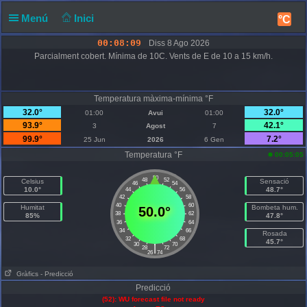
Menú
Inici
°C
00:08:10
Diss 8 Ago 2026
Parcialment cobert. Mínima de 10C. Vents de E de 10 a 15 km/h.
Temperatura màxima-mínima °F
32.0°
32.0°
01:00
Avui
01:00
93.9°
42.1°
3
Agost
7
99.9°
7.2°
25 Jun
2026
6 Gen
Temperatura °F
00:05:05
50
48
52
Celsius
Sensació
46
54
10.0°
48.7°
44
56
42
58
40
60
Humitat
Bombeta hum.
50.0°
38
62
85%
47.8°
36
64
34
66
Rosada
32
68
45.7°
30
70
|
28
72
26
74
Gràfics
- Predicció
Predicció
(52): WU forecast file not ready