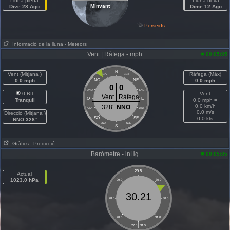
Lluna plena
Lluna nova
Minvant
Dive 28 Ago
Dime 12 Ago
Perseids
Informació de la lluna
- Meteors
Vent | Ràfega - mph
00:05:05
N
Vent (Mitjana )
Ràfega (Màx)
NNO
NNE
0.0 mph
NO
NE
0.0 mph
0
0
ONO
ENE
0 Bft
Vent
Vent
Ràfega
O
E
Tranquil
0.0 mph =
0.0 km/h
328°
NNO
OSO
ESE
0.0 m/s
Direcció (Mitjana )
SO
SE
0.0 kts
NNO 328°
SSO
SSE
S
Gràfics
- Predicció
Baròmetre - inHg
00:05:05
29.5
Actual
1023.0 hPa
29.0
30.0
30.21
28.5
30.5
28.0
31.0
|
27.5
31.5