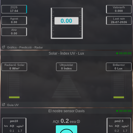
2026
Valorar/h
17.04
0.000
Agost
Last rain
0.00
0.00
26-07-2026
Ahir
0.00
Gràfics
- Predicció
- Radar
Solar - Índex UV - Lux
00:05:05
Radiació Solar
Ultraviolat
Brillantor
0 W/m²
0 Índex
0 Lux
Guia UV
El nostre sensor Davis
00:00:00
0.2
pm10
pm2.5
AQI:
eea
hrs
AQI
hrs
AQI
3
3
ug/m
ug/m
0.1
1.7
0.2
1.7