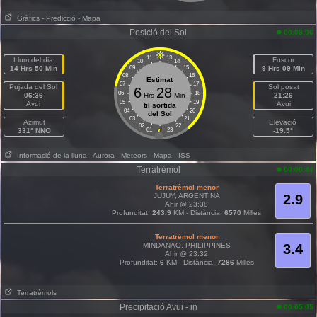
Gràfics
- Predicció
- Mapa
Posició del Sol
00:08:06
11
13
Llum del dia
Foscor
10
14
14 Hrs 50 Min
09
15
9 Hrs 09 Min
08
16
Estimat
07
17
Pujada del Sol
Sol posat
6
28
06
18
06:36
Hrs
Min
21:26
05
19
Avui
Avui
til sortida
04
20
del Sol
03
21
Azimut
Elevació
02
22
331° NNO
01
23
-19.5°
Informació de la lluna
- Aurora
- Meteors
- Mapa
- ISS
Terratrèmol
00:00:44
Terratrèmol menor
JUJUY, ARGENTINA
2.9
Ahir @ 23:38
Profunditat:
243.9
KM - Distància:
6570
Milles
Terratrèmol menor
MINDANAO, PHILIPPINES
3.4
Ahir @ 23:32
Profunditat:
6
KM - Distància:
7286
Milles
Terratrèmols
Precipitació Avui - in
00:05:05