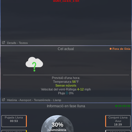
wufct_ca-ES_e.txt
Detalls
- Textos
Cel actual
Fora de línia
Previsió d’una hora:
Temperatura
56
°F
Sense núvols
Velocitat del vent-Ràfega
4-12
mph
Pluja
0%
Història
- Aeroport
- Terratrèmols
- Llamp
Informació en fase lluna
00:08:06
Pujada Lluna
Conjunt Lluna
00:53
Avui
30%
18:39
Lluminància