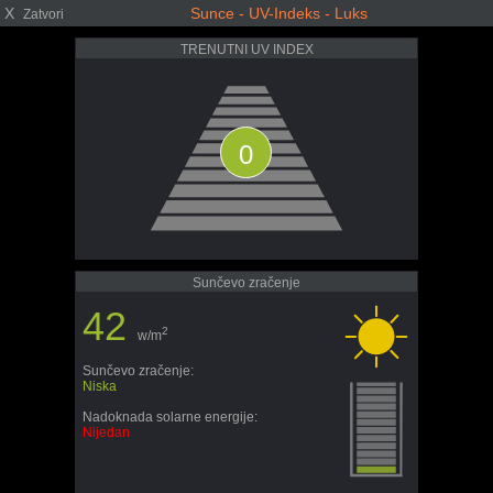
X
Sunce - UV-Indeks - Luks
Zatvori
TRENUTNI UV INDEX
0
Sunčevo zračenje
42
2
w/m
Sunčevo zračenje:
Niska
Nadoknada solarne energije:
Nijedan