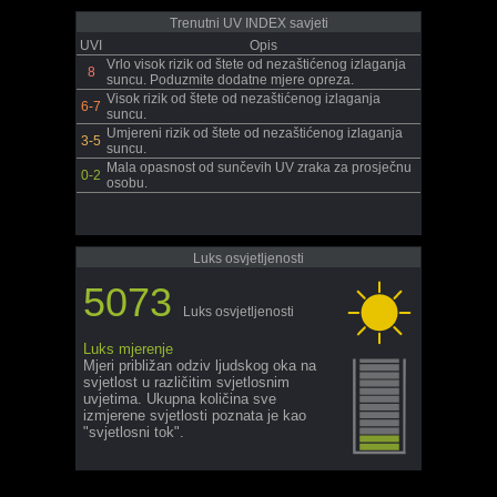
Trenutni UV INDEX savjeti
UVI
Opis
Vrlo visok rizik od štete od nezaštićenog izlaganja
8
suncu. Poduzmite dodatne mjere opreza.
Visok rizik od štete od nezaštićenog izlaganja
6-7
suncu.
Umjereni rizik od štete od nezaštićenog izlaganja
3-5
suncu.
Mala opasnost od sunčevih UV zraka za prosječnu
0-2
osobu.
Luks osvjetljenosti
5073
Luks osvjetljenosti
Luks mjerenje
Mjeri približan odziv ljudskog oka na
svjetlost u različitim svjetlosnim
uvjetima. Ukupna količina sve
izmjerene svjetlosti poznata je kao
"svjetlosni tok".