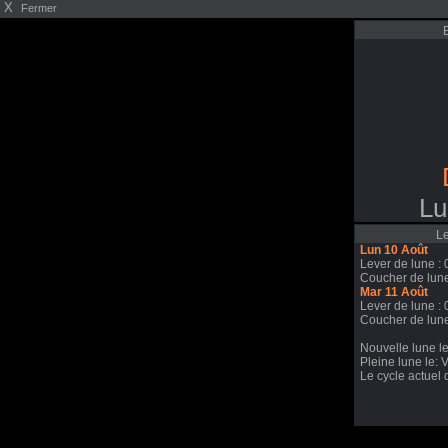
X
Fermer
Lu
Le
Lun 10 Août
Lever de lune : 
Coucher de lune
Mar 11 Août
Lever de lune : 
Coucher de lune
Nouvelle lune l
Pleine lune le: 
Le cycle actuel 