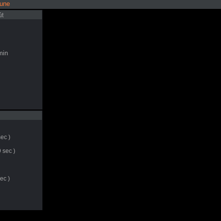
lune
ût
in
ec )
 sec )
ec )