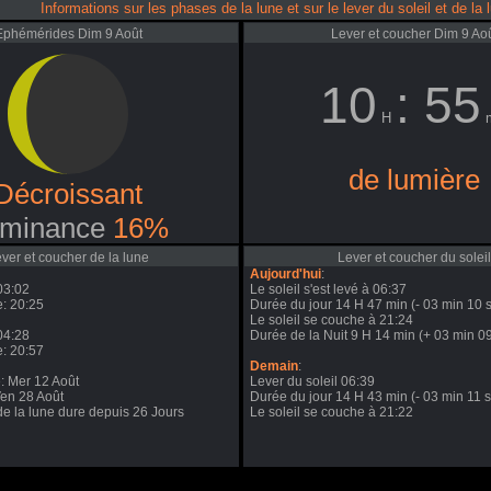
Informations sur les phases de la lune et sur le lever du soleil et de la 
Ephémérides Dim 9 Août
Lever et coucher Dim 9 Ao
10
: 55
H
m
de lumière
Décroissant
minance
16%
ver et coucher de la lune
Lever et coucher du soleil
Aujourd'hui
:
03:02
Le soleil s'est levé à 06:37
: 20:25
Durée du jour 14 H 47 min (- 03 min 10 s
Le soleil se couche à 21:24
04:28
Durée de la Nuit 9 H 14 min (+ 03 min 09
: 20:57
Demain
:
e: Mer 12 Août
Lever du soleil 06:39
Ven 28 Août
Durée du jour 14 H 43 min (- 03 min 11 s
de la lune dure depuis 26 Jours
Le soleil se couche à 21:22