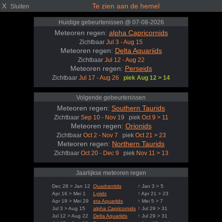
X
Te zien aan de hemel
Sluiten
Huidige gebeurtenissen @ 07-08-2026
Meteoren regen:
alpha Capricornids
Zichtbaar
Jul 3 - Aug 15
Meteoren regen:
Delta Aquariids
Zichtbaar
Jul 12 - Aug 22
Meteoren regen:
Perseids
Zichtbaar
Jul 17 - Aug 26
piek Aug 12 > 14
Volgende gebeurtenissen
Meteoren regen:
Southern Taurids
Zichtbaar
Sep 10 - Nov 19
piek
Oct 9 > 11
Meteoren regen:
Orionids
Zichtbaar
Oct 2 - Nov 7
piek
Oct 21 > 23
Meteoren regen:
Northern Taurids
Zichtbaar
Oct 20 - Dec 9
piek
Nov 11 > 13
Jaarlijkse meteoren regen
Dec 28 > Jan 12
Quadrantids
↑ Jan 3 > 5
Apr 16 > Mei 1
Lyrids
↑ Apr 21 > 23
Apr 19 > Mei 29
eta Aquariids
↑ Mei 5 > 7
Jul 3 > Aug 15
alpha Capricornids
↑ Jul 29 > 31
Jul 12 > Aug 22
Delta Aquariids
↑ Jul 29 > 31