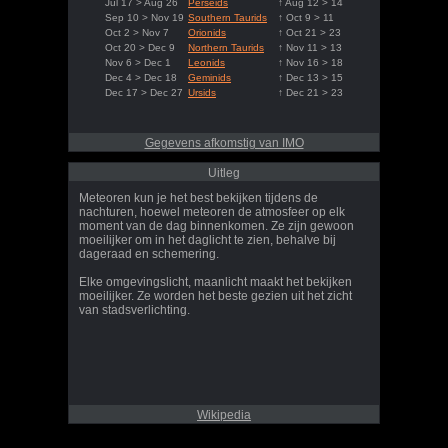
Jul 17 > Aug 26
Perseids
↑ Aug 12 > 14
Sep 10 > Nov 19
Southern Taurids
↑ Oct 9 > 11
Oct 2 > Nov 7
Orionids
↑ Oct 21 > 23
Oct 20 > Dec 9
Northern Taurids
↑ Nov 11 > 13
Nov 6 > Dec 1
Leonids
↑ Nov 16 > 18
Dec 4 > Dec 18
Geminids
↑ Dec 13 > 15
Dec 17 > Dec 27
Ursids
↑ Dec 21 > 23
Gegevens afkomstig van IMO
Uitleg
Meteoren kun je het best bekijken tijdens de
nachturen, hoewel meteoren de atmosfeer op elk
moment van de dag binnenkomen. Ze zijn gewoon
moeilijker om in het daglicht te zien, behalve bij
dageraad en schemering.
Elke omgevingslicht, maanlicht maakt het bekijken
moeilijker. Ze worden het beste gezien uit het zicht
van stadsverlichting.
Wikipedia