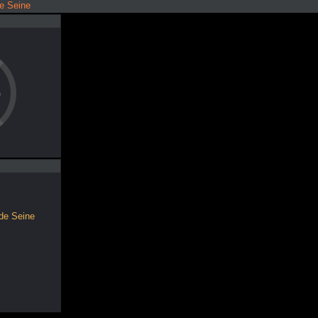
e Seine
o
 de Seine