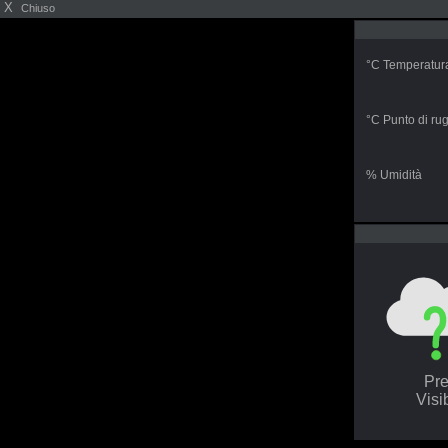
X
Chiuso
°C Temperatur
°C Punto di ru
% Umidità
Pr
Visi