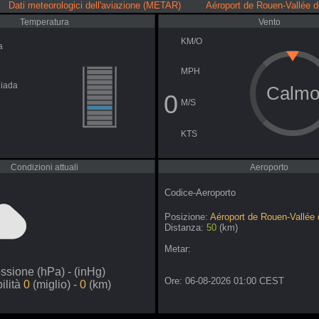
Dati meteorologici dell'aviazione (METAR) Aéroport de Rouen-Vallée d
Temperatura
Vento
KM/O
a
MPH
giada
Calm
0
M/S
KTS
Condizioni attuali
Aeroporto
Codice-Aeroporto
Posizione:
Aéroport de Rouen-Vallée
Distanza:
50
(km)
Metar:
essione
(hPa) -
(inHg)
Ore: 06-08-2026 01:00 CEST
bilità
0
(miglio) -
0
(km)