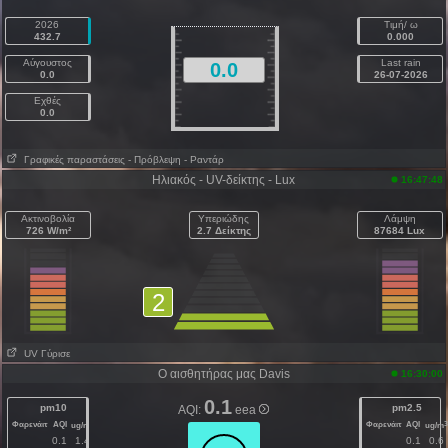
2026
Τιμή/ ω
432.7
0.000
Αύγουστος
Last rain
0.0
0.0
26-07-2026
Εχθές
0.0
Γραφικές παραστάσεις
- Πρόβλεψη
- Ραντάρ
Ηλιακός - UV-δείκτης - Lux
16:47:48
Ακτινοβολία
Υπεριώδης
Λάμψη
726 W/m²
2.7 Δείκτης
87684 Lux
2
UV Γύρισε
Ο αισθητήρας μας Davis
16:30:00
0.1
pm10
pm2.5
AQI:
eea
Φαρενάιτ
AQI
Φαρενάιτ
AQI
3
3
ug/m
ug/m
0.1
1.4
0.1
0.6