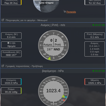
Πανσέληνος
Νέα Σελήνη
Τρίτο τέταρτο
Παρ 28 Αυγ
Τετ 12 Αυγ
Perseids
Πληροφορίες για το φεγγάρι
- Μετεωροί
Ανεμος | Ριπή - m/s
16:47:48
V
Ανεμος (Μ.)
Ριπή (Μέγιστη)
VVD
VVA
0.4 m/s
VD
VA
3.1 m/s
0
2
DVD
AVA
0 Bft
Ανεμος
Ανεμος
Ριπή
D
E
Ηρεμία
0.4 m/s =
1.4 km/h
197°
NND
DND
ANA
0.9 mph
Κατεύθυνση (Μ.)
ND
NA
0.8 kts
NND 197°
NND
NNA
N
Γραφικές παραστάσεις
- Πρόβλεψη
βαρόμετρο - hPa
16:47:48
1000
Ελάχιστη
Μέγιστη
997
1003
994
1006
1023.0 hPa
1026.1 hPa
991
1009
988
1012
Ρεύμα
985
1015
1023.4
30.22 inHg
982
1018
979
1021
976
1024
973
1027
|
970
1030
964
1036