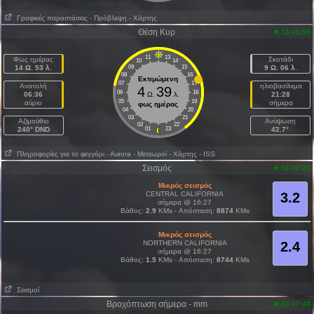
Γραφικές παραστάσεις
- Πρόβλεψη
- Χάρτης
Θέση Κυρ
16:48:58
11
13
Φως ημέρας
Σκοτάδι
10
14
14 Ω. 53 λ.
09
15
9 Ω. 06 λ.
08
16
Εκτιμώμενη
07
17
Ανατολή
ηλιοβασίλεμα
4
39
06
18
06:36
Ω.
λ.
21:28
05
19
αύριο
σήμερα
φως ημέρας
04
20
03
21
Aζιμούθιο
Ανύψωση
02
22
240° DND
01
23
42.7°
Πληροφορίες για το φεγγάρι
- Αυrora
- Μετεωροί
- Χάρτης
- ISS
Σεισμός
16:40:23
Μικρός σεισμός
CENTRAL CALIFORNIA
3.2
σήμερα @ 16:27
Βάθος:
2.9
KMs - Απόσταση:
8874
KMs
Μικρός σεισμός
NORTHERN CALIFORNIA
2.4
σήμερα @ 16:27
Βάθος:
1.5
KMs - Απόσταση:
8744
KMs
Σεισμοί
Βροχόπτωση σήμερα - mm
16:47:48