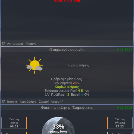
wufct_el-GR_s.txt
Λεπτομέριες
- Κείμενα
Ο σημερινός ουρανός
16:30:00
Κυρίως αίθριος
Πρόβλεψη μίας ώρας:
θερμοκρασία
23
°C
Κυρίως αίθριος
Ταχύτητα ανέμου-Ριπή
4-5
m/s
UVI Πρόβλεψη
3
Βροχή
0%
Ιστορία
- Aεροδρόμιο
- Σεισμοί
- Αστραπή
Φάση της σελήνης Πληροφορίες
16:48:58
Σελήνη
Σελήνη
αύριο
σήμερα
33%
00:53
17:23
Φωτεινότητα