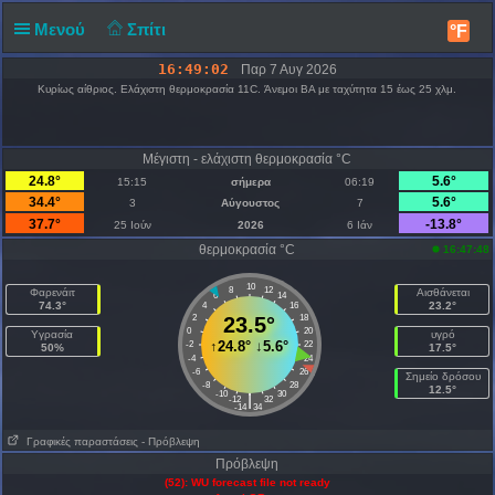
Μενού
Σπίτι
°F
16:49:02
Παρ 7 Αυγ 2026
Κυρίως αίθριος. Ελάχιστη θερμοκρασία 11C. Άνεμοι ΒΑ με ταχύτητα 15 έως 25 χλμ.
Μέγιστη - ελάχιστη θερμοκρασία °C
24.8°
5.6°
15:15
σήμερα
06:19
34.4°
5.6°
3
Αύγουστος
7
37.7°
-13.8°
25 Ιούν
2026
6 Ιάν
θερμοκρασία °C
16:47:48
10
8
12
Φαρενάιτ
Αισθάνεται
6
14
74.3°
23.2°
4
16
2
23.5°
18
0
20
Υγρασία
υγρό
↑
24.8°
↓
5.6°
-2
22
50%
17.5°
-4
24
-6
26
Σημείο δρόσου
-8
28
12.5°
-10
30
|
-12
32
-14
34
Γραφικές παραστάσεις
- Πρόβλεψη
Πρόβλεψη
(52): WU forecast file not ready