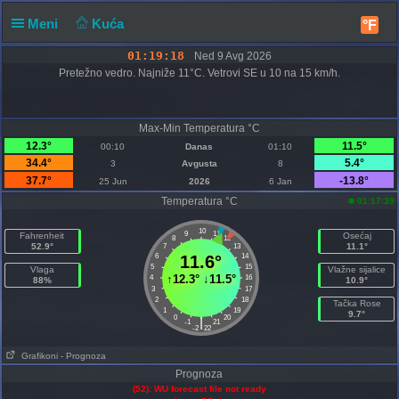
Meni
Kuća
°F
01:19:19
Ned 9 Avg 2026
Pretežno vedro. Najniže 11°C. Vetrovi SE u 10 na 15 km/h.
Max-Min Temperatura °C
12.3°
11.5°
00:10
Danas
01:10
34.4°
5.4°
3
Avgusta
8
37.7°
-13.8°
25 Jun
2026
6 Jan
Temperatura °C
01:17:39
10
9
11
Fahrenheit
Osećaj
8
12
52.9°
11.1°
7
13
6
11.6°
14
5
15
Vlaga
Vlažne sijalice
↑
12.3°
↓
11.5°
4
16
88%
10.9°
3
17
2
18
Tačka Rose
1
19
9.7°
0
20
|
-1
21
-2
22
Grafikoni
- Prognoza
Prognoza
(52): WU forecast file not ready