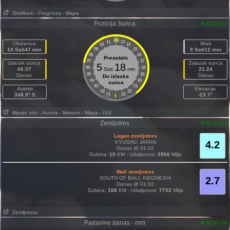
Grafikoni
- Prognoza
- Mapa
Pozicija Sunca
01:19:15
11
13
Obdanica
Mrak
10
14
14 Sati47 min
09
15
9 Sati12 min
08
16
Preostalo
07
17
Izlazak sunca
Zalazak sunca
5
18
06
18
06:37
Sati
min
21:24
05
19
Danas
Danas
Do izlaska
04
20
sunca
03
21
Azimut
Elevacija
02
22
348.9° S
01
23
-23.7°
Mesec info
- Aurora
- Meteori
- Mapa
- ISS
Zemljotres
01:10:24
Lagan zemljotres
KYUSHU, JAPAN
4.2
Danas @ 01:02
Dubina:
10
KM - Udaljenost:
5966
Milja
Mali zemljotres
SOUTH OF BALI, INDONESIA
2.7
Danas @ 01:02
Dubina:
168
KM - Udaljenost:
7752
Milja
Zemljotresi
Padavine danas - mm
01:17:39