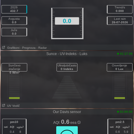
2026
Trend/s
432.7
0.000
Avgusta
Last rain
0.0
0.0
26-07-2026
Juče
0.0
Grafikoni
- Prognoza
- Radar
Sunce - UV-Indeks - Luks
01:17:39
Sunčevo
Ultraljubičasto
Osvetljenje
zračenje
0 Indeks
0 Lux
0 W/m²
UV Vodič
Our Davis sensor
01:00:00
0.6
pm10
pm2.5
AQI:
eea
sati
AQI
sati
AQI
3
3
ug/m
ug/m
0.4
8
0.6
5.9