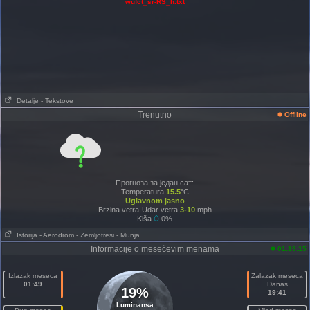
wufct_sr-RS_h.txt
Detalje
- Tekstove
Trenutno
Offline
Прогноза за један сат:
Temperatura
15.5
°C
Uglavnom jasno
Brzina vetra-Udar vetra
3-10
mph
Kiša
0%
Istorija
- Aerodrom
- Zemljotresi
- Munja
Informacije o mesečevim menama
01:19:15
Izlazak meseca
Zalazak meseca
01:49
Danas
19%
19:41
Luminansa