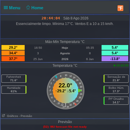
Menu
Home
°F
20:44:05
Sáb 8 Ago 2026
Essencialmente limpo. Mínima 17°C. Ventos E a 10 a 15 km/h.
Máx-Mín Temperatura °C
29.2°
5.4°
16:50
Hoje
05:35
34.4°
5.4°
3
Agosto
8
37.7°
-13.8°
25 Jun
2026
6 Jan
Temperatura °C
20:43:55
10
8
12
Fahrenheit
Sensação de
6
14
71.6°
21.8°
4
16
2
22.0°
18
0
20
Humidade
Bolbo Húm.
↑
29.2°
↓
5.4°
-2
22
61%
17.3°
-4
24
-6
26
Ptº Orvalho
-8
28
14.1°
-10
30
|
-12
32
-14
34
Gráficos
- Previsão
Previsão
(52): WU forecast file not ready