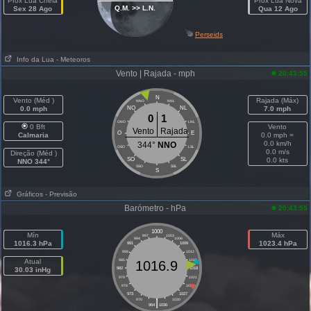
Próx Lua Cheia
Próx Lua Nova
Q.M. >> L.N.
Sex 28 Ago
Qua 12 Ago
Perseids
Info da Lua
- Meteoros
Vento | Rajada - mph
20:43:55
N
Vento (Méd )
Rajada (Máx)
NNO
NNL
0.0 mph
NO
NL
7.0 mph
0
1
ONO
LNL
0 Bft
Vento
Vento
Rajada
O
E
Calmaria
0.0 mph =
0.0 km/h
344°
NNO
OSO
LSL
0.0 m/s
Direção (Méd )
SO
SL
0.0 kts
NNO 344°
SSO
SSL
S
Gráficos
- Previsão
Barómetro - hPa
20:43:55
1000
Mín
Máx
997
1003
994
1006
1016.3 hPa
1023.4 hPa
991
1009
988
1012
Atual
985
1015
1016.9
30.03 inHg
982
1018
979
1021
976
1024
973
1027
|
970
1030
964
1036