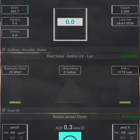
2026
Taxa/h
432.7
0.000
Agosto
Last rain
0.0
0.0
26-07-2026
Ontem
0.0
Gráficos
- Previsão
- Radar
Rad Solar - Índice UV - Lux
20:43:55
Radiação Solar
Ultravioleta
Brilho
23 W/m²
0 Índice
2778 Lux
Guia UV
Nosso sensor Davis
20:15:00
0.3
pm10
pm2.5
AQI:
eea
hrs
AQI
hrs
AQI
3
3
ug/m
ug/m
0.2
3
0.3
3