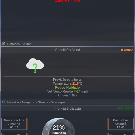
wufct_pt-PT_h.txt
Detalhes
- Textos
Condição Atual
Offline
Previsão esta hora:
Temperatura
21.5
°C
Pouco Nublado
Vel. Vento-Rajada
4-14
mph
Chuva
0%
Histórico
- Aeroporto
- Sismos
- Descargas
Info Fase da Lua
20:44:01
Nascer da Lua
Pôr da Lua
Amanhã
Amanhã
21%
01:49
19:41
Iluminada