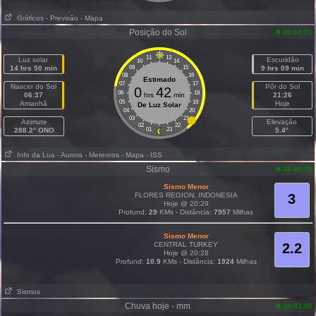
Gráficos
- Previsão
- Mapa
Posição do Sol
20:44:01
11
13
Luz solar
Escuridão
10
14
14 hrs 50 min
09
15
9 hrs 09 min
08
16
Estimado
07
17
Nascer do Sol
Pôr do Sol
0
42
06
18
06:37
hrs
min
21:26
05
19
Amanhã
Hoje
De Luz Solar
04
20
03
21
Azimute
Elevação
02
22
288.2° ONO
01
23
5.4°
Info da Lua
- Aurora
- Meteoros
- Mapa
- ISS
Sismo
20:40:23
Sismo Menor
FLORES REGION, INDONESIA
3
Hoje @ 20:29
Profund:
29
KMs - Distância:
7957
Milhas
Sismo Menor
CENTRAL TURKEY
2.2
Hoje @ 20:28
Profund:
10.9
KMs - Distância:
1924
Milhas
Sismos
Chuva hoje - mm
20:43:55