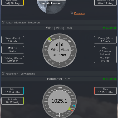
Volle maan
Nieuwe maan
Laatste kwartier
Vrij 28 Aug
Woe 12 Aug
Perseids
Maan informatie
- Meteoren
Wind | Vlaag - m/s
21:39:15
N
Wind (Gem)
Vlaag (Max)
NNW
NNO
0.0 m/s
NW
NO
4.9 m/s
0
0
WNW
ONO
0 Bft
Wind
Wind
Vlaag
W
E
Kalm
0.0 m/s =
0.0 km/h
319°
NW
WZW
OZO
0.0 mph
Richting (Gem)
ZW
ZO
0.0 kts
NW 319°
ZZW
ZZO
Z
Grafieken
- Verwachting
Barometer - hPa
21:39:15
1000
Min
Max
997
1003
994
1006
1021.0 hPa
1025.1 hPa
991
1009
988
1012
Actuele
985
1015
1025.1
30.27 inHg
982
1018
979
1021
976
1024
973
1027
|
970
1030
964
1036