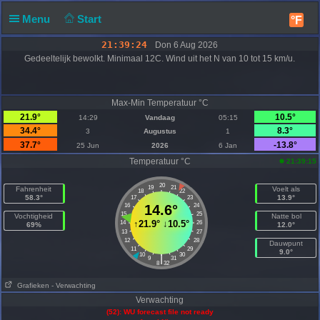
Menu
Start
°F
21:39:25
Don 6 Aug 2026
Gedeeltelijk bewolkt. Minimaal 12C. Wind uit het N van 10 tot 15 km/u.
Max-Min Temperatuur °C
21.9°
10.5°
14:29
Vandaag
05:15
34.4°
8.3°
3
Augustus
1
37.7°
-13.8°
25 Jun
2026
6 Jan
Temperatuur °C
21:39:15
20
19
21
Fahrenheit
Voelt als
18
22
58.3°
13.9°
17
23
16
14.6°
24
15
25
Vochtigheid
Natte bol
↑
21.9°
↓
10.5°
14
26
69%
12.0°
13
27
12
28
Dauwpunt
11
29
9.0°
10
30
|
9
31
8
32
Grafieken
- Verwachting
Verwachting
(52): WU forecast file not ready