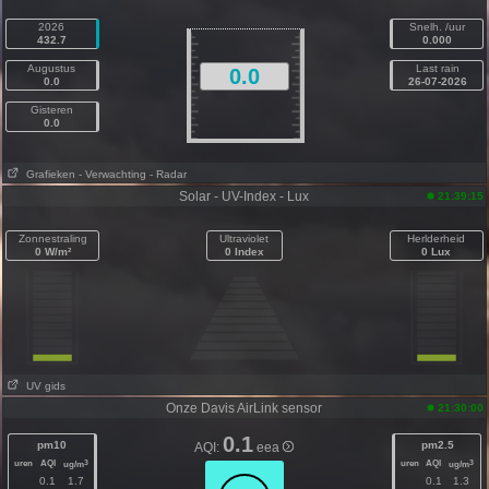
2026
Snelh. /uur
432.7
0.000
Augustus
Last rain
0.0
0.0
26-07-2026
Gisteren
0.0
Grafieken
- Verwachting
- Radar
Solar - UV-Index - Lux
21:39:15
Zonnestraling
Ultraviolet
Herlderheid
0 W/m²
0 Index
0 Lux
UV gids
Onze Davis AirLink sensor
21:30:00
0.1
pm10
pm2.5
AQI:
eea
uren
AQI
uren
AQI
3
3
ug/m
ug/m
0.1
1.7
0.1
1.3