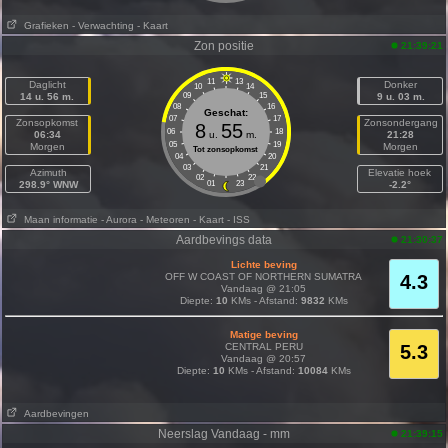
Grafieken
- Verwachting
- Kaart
Zon positie
21:39:21
11
13
Daglicht
Donker
10
14
14 u. 56 m.
09
15
9 u. 03 m.
08
16
Geschat:
07
17
Zonsopkomst
Zonsondergang
8
55
06
18
06:34
u.
m.
21:28
05
19
Morgen
Morgen
Tot zonsopkomst
04
20
03
21
Azimuth
Elevatie hoek
02
22
298.9° WNW
01
23
-2.2°
Maan informatie
- Aurora
- Meteoren
- Kaart
- ISS
Aardbevings data
21:30:37
Lichte beving
OFF W COAST OF NORTHERN SUMATRA
4.3
Vandaag @ 21:05
Diepte:
10
KMs - Afstand:
9832
KMs
Matige beving
CENTRAL PERU
5.3
Vandaag @ 20:57
Diepte:
10
KMs - Afstand:
10084
KMs
Aardbevingen
Neerslag Vandaag - mm
21:39:15