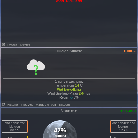
wufct_nl-NL_s.txt
Details
- Teksten
Huidige Situatie
Offline
1 uur verwachting:
Temperatuur
14
°C
Wat bewolking
Wind Snelheid-Vlaag
2-5
m/s
Regen
0%
Historie
- Vliegveld
- Aardbevingen
- Bliksem
Maanfase
21:39:21
Maanopkomst
Maanondergang
Morgen
Morgen
42%
00:13
17:23
Verlicht