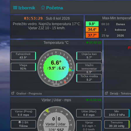
Izbornik
Početna
03:53:30
Max-Min temperat
Sub 8 kol 2026
Pretežito vedro. Najniža temperatura 17°C.
9.9°
00:10
Danas
Vjetar ZJZ 10 - 15 km/h.
34.4°
3
kolovoz
37.7°
25 lip
2026
Temperatura °C
03:52:24
(5
0
-1
1
Fahrenheit
Osjeća kao
-2
2
43.9°
5.7°
-3
3
-4
6.6°
4
-5
5
Vlaga
Vlažni
↑
9.9°
↓
6.6°
-6
6
91%
termometar
-7
7
6.3°
-8
8
Točka rosišta
-9
9
5.2°
-10
10
|
-11
11
-12
12
Grafovi
- Prognoza
Detalji
- Tekstov
Vjetar | Udar - mps
03:52:24
J
Vjetar (Prosj)
Udar (Max)
Min
SSZ
SSI
0.0 mps
SZ
SI
0.0 mps
1022.0 hPa
0
0
ZSZ
ISI
0 Bft
Vjetar
Trenutno
Vjetar
Udar
Z
E
Tišina
0.0 mph =
30.18 inHg
0.0 km/h
328°
SSZ
ZJZ
IJI