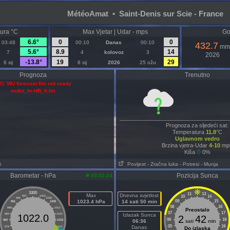
MétéoAmat • Saint-Denis sur Scie - France
ura °C
Max Vjetar | Udar - mps
Go
6.6°
0
0
03:48
00:10
Danas
00:10
432.7
mm
5.6°
8.9
14
7
4
kolovoz
3
2026
-13.8°
19
29
6 sij
8 sij
2026
25 ožu
Prognoza
Trenutno
2): WU forecast file not ready
wufct_hr-HR_h.txt
Prognoza za sljedeći sat:
Temperatura
11.8
°C
Uglavnom vedro
Brzina vjetra-Udar
4-10
mp
Kiša
0%
i
Povijest
- Zračna luka
- Potresi
- Munja
Barometar - hPa
Pozicija Sunca
03:52:24
1000
11
13
Max
Dnevna svjetlost
10
14
997
1003
994
1006
1023.4 hPa
14 sati 50 min
09
15
991
1009
08
16
988
1012
Preostalo
07
17
985
1015
Izlazak Sunca
1022.0
2
42
06
18
982
1018
06:36
sati
min
05
19
Danas
979
1021
Do izlaska