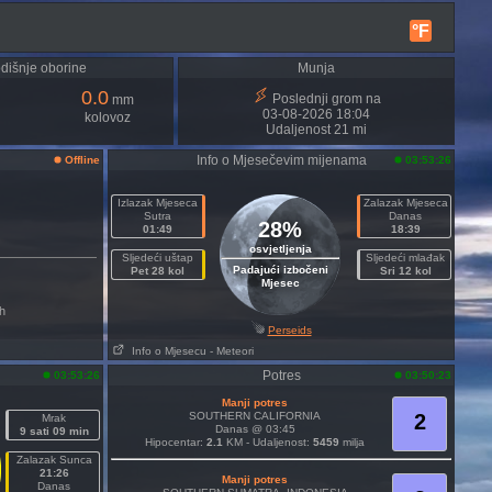
°F
dišnje oborine
Munja
0.0
Poslednji grom na
mm
03-08-2026 18:04
kolovoz
Udaljenost 21 mi
Info o Mjesečevim mijenama
Offline
03:53:26
Izlazak Mjeseca
Zalazak Mjeseca
Sutra
Danas
28%
01:49
18:39
osvjetljenja
Sljedeći uštap
Sljedeći mlađak
Padajući izbočeni
Pet 28 kol
Sri 12 kol
Mjesec
h
Perseids
Info o Mjesecu
- Meteori
Potres
03:53:26
03:50:23
Manji potres
SOUTHERN CALIFORNIA
2
Mrak
Danas @ 03:45
9 sati 09 min
Hipocentar:
2.1
KM - Udaljenost:
5459
milja
Zalazak Sunca
21:26
Manji potres
Danas