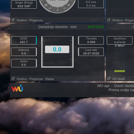
0.0 m/s
Smjer (Prosj)
JZ
JI
0.0 kts
SSZ 328°
JJZ
JJI
J
Grafovi
- Prognoza
Grafovi
- Progn
Današnje oborine - mm
03:52:24
2026
Trend/s
Sunčevo
432.7
0.000
zračenje
0 W/m²
0.0
kolovoz
Last rain
0.0
26-07-2026
Jučer
0.0
Grafovi
- Prognoza
- Radar
UV Vodič
WU-api - Davis Vantage
Prema ovdje na