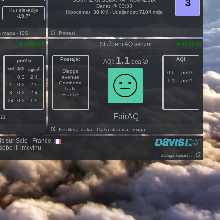
SOUTHERN SUMATRA, INDONESIA
3
Danas @ 03:33
Kut elevacije
Hipocentar:
38
KM - Udaljenost:
7104
milja
-19.7°
- mapa
- ISS
Potresi
Službeni AQ senzor
03:30:00
02:00:00
1.1
Postaja
:
AQI
:
pm2.5
AQI:
eea
sati
AQI
3
ug/m
Dieppe
0.6
pm10
0.2
2.4
avenue
1.1
pm25
Gambetta
1
0.2
2.5
Trafic
3
0.2
2.4
France
24
0.2
1.9
ka
FairAQ
Kvaliteta zraka
- Cijela stranica
- mapa
nis sur Scie - France
obe ili imovinu.
Zasluge, kontakt i . . .