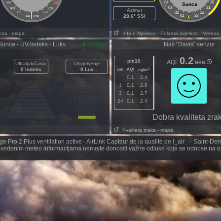
04
20
976
1024
Sunca
03
21
973
1027
Azimut
|
02
22
970
1030
28.6° SSI
01
23
964
1036
oza
- mapa
Info o Mjesecu
- Polarna svjetlost
- Meteori
Sunce - UV-Indeks - Luks
Naš "Davis" senzor
03:52:24
0.2
pm10
AQI:
eea
Ultraljubičasto
Osvjetljenje
0 Indeks
0 Lux
sati
AQI
3
ug/m
0.1
2.4
1
0.1
2.8
3
0.1
2.7
24
0.1
2.4
Dobra kvaliteta zra
Kvaliteta zraka
- mapa
 Pro 2 Plus ventilation active - AirLink Capteur de la qualité de l_air - Saint-De
vedenim meteo informacijama nemojte donositi važne odluke koje se odnose na os