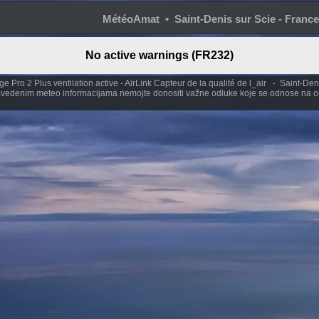
MétéoAmat • Saint-Denis sur Scie - France
No active warnings (FR232)
 Pro 2 Plus ventilation active - AirLink Capteur de la qualité de l_air - Saint-De
vedenim meteo informacijama nemojte donositi važne odluke koje se odnose na os