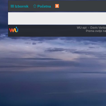
X
Izbornik
Početna
WU-api - Davis Vantage
Prema ovdje na