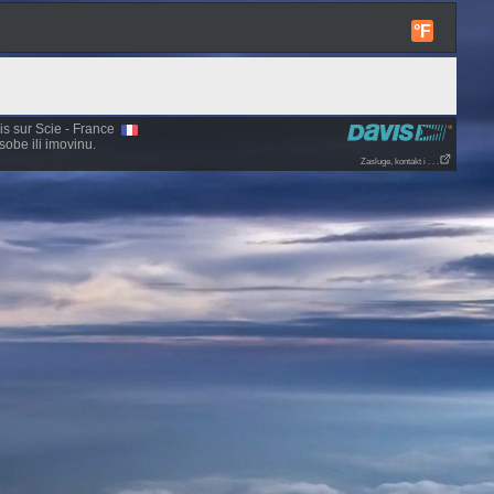
°F
nis sur Scie - France
obe ili imovinu.
Zasluge, kontakt i . . .