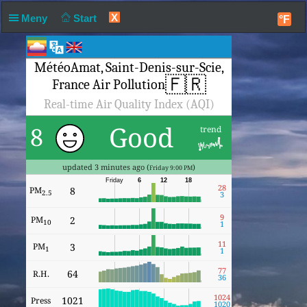
X
Meny
Start
°F