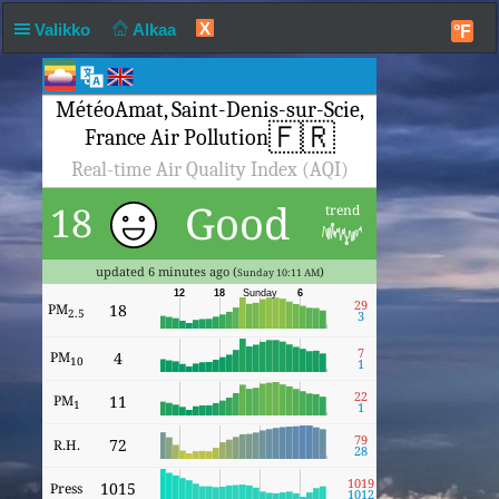
X
Valikko
Alkaa
°F