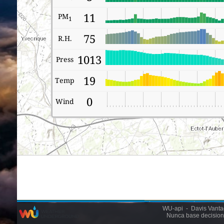
WU-api - Davis Vantage
Nunca base decision