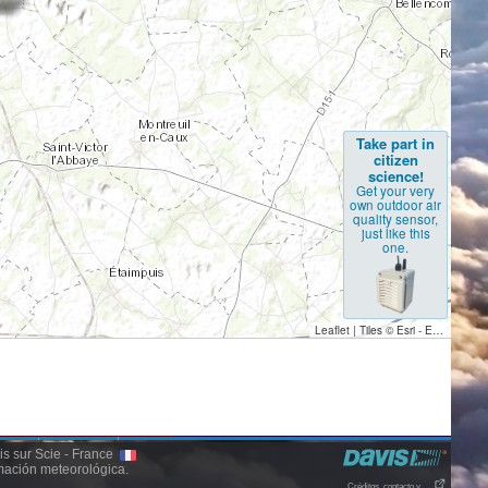
nis sur Scie - France
mación meteorológica.
Créditos, contacto y . . .