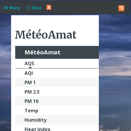
X
Meny
Start
°F