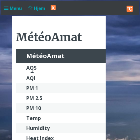
X
Menu
Hjem
°C