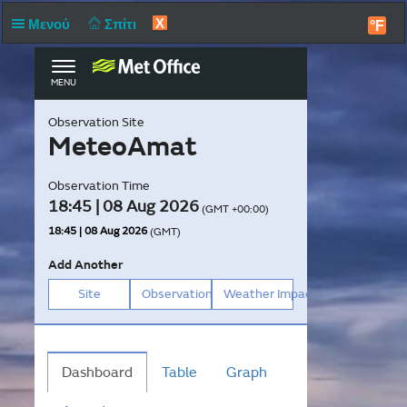
X
Μενού
Σπίτι
°F