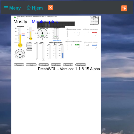
X
Meny
Hjem
°F