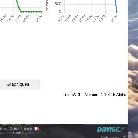
nis sur Scie - France
zioni meteorologiche.
Crediti, contatti e . . .