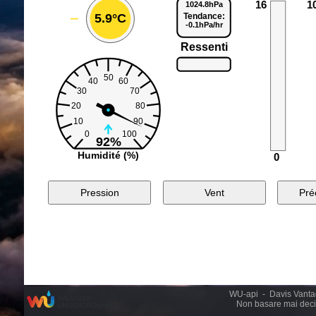
WU-api - Davis Vantage
Non basare mai decis