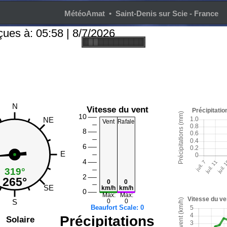
MétéoAmat • Saint-Denis sur Scie - France