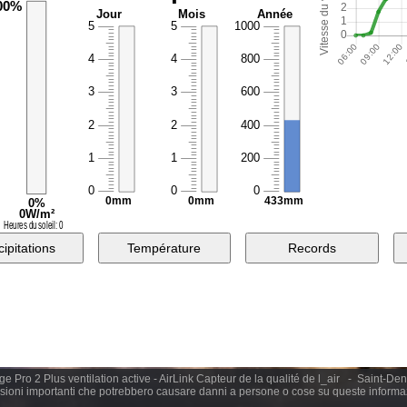
 Pro 2 Plus ventilation active - AirLink Capteur de la qualité de l_air - Saint-De
ioni importanti che potrebbero causare danni a persone o cose su queste informa