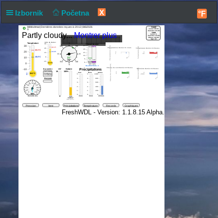
X
Izbornik
Početna
°F