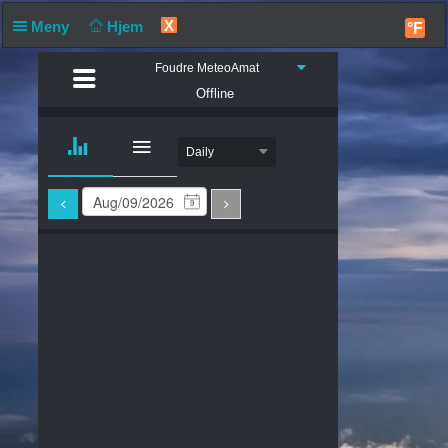
X
Meny
Hjem
°F