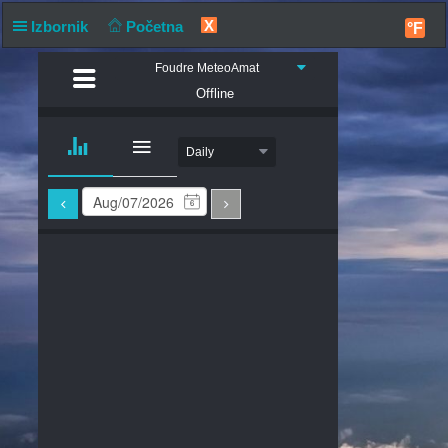
X
Izbornik
Početna
°F