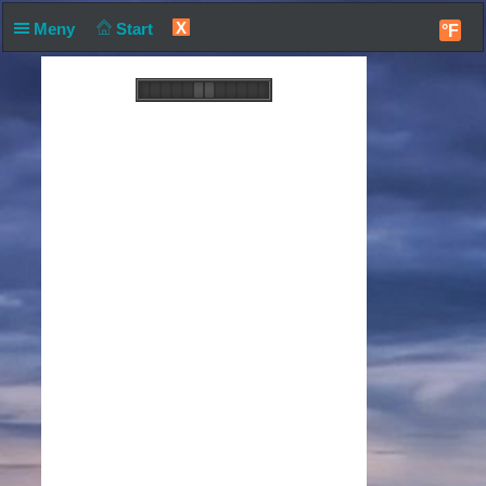
X
Meny
Start
°F