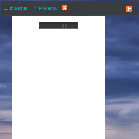
X
Izbornik
Početna
°F