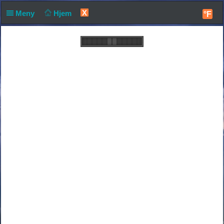
X
Meny
Hjem
°F