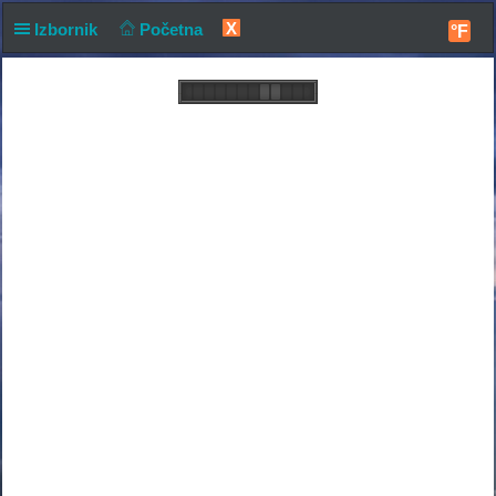
X
Izbornik
Početna
°F