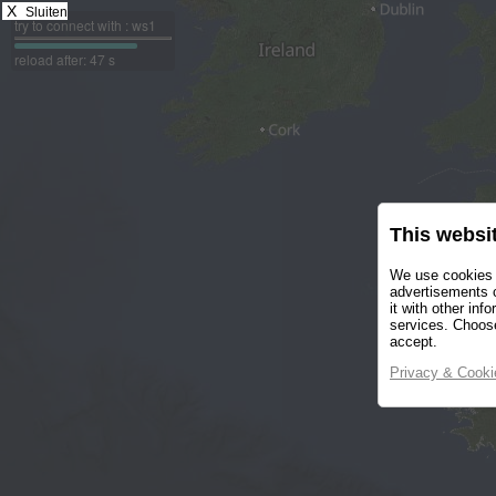
X
Sluiten