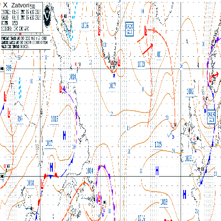
X
Zatvori