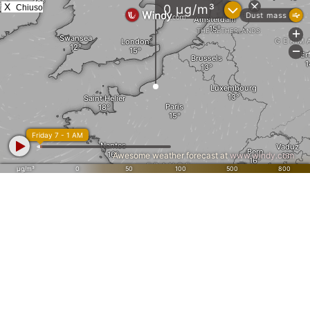
X
Chiuso