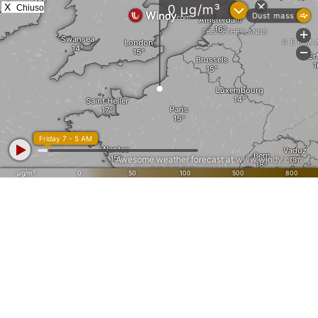
X
Chiuso