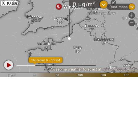
X
Κλείσε