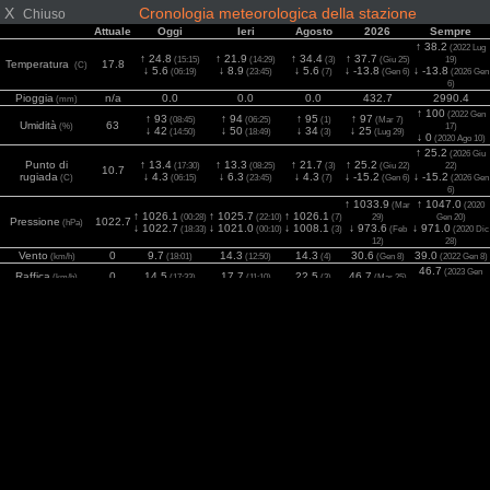
X
Cronologia meteorologica della stazione
Chiuso
Attuale
Oggi
Ieri
Agosto
2026
Sempre
↑ 38.2
(2022 Lug
↑ 24.8
↑ 21.9
↑ 34.4
↑ 37.7
(15:15)
(14:29)
(3)
(Giu 25)
19)
Temperatura
17.8
(C)
↓ 5.6
↓ 8.9
↓ 5.6
↓ -13.8
↓ -13.8
(06:19)
(23:45)
(7)
(Gen 6)
(2026 Gen
6)
Pioggia
n/a
0.0
0.0
0.0
432.7
2990.4
(mm)
↑ 100
(2022 Gen
↑ 93
↑ 94
↑ 95
↑ 97
(08:45)
(06:25)
(1)
(Mar 7)
Umidità
63
(%)
17)
↓ 42
↓ 50
↓ 34
↓ 25
(14:50)
(18:49)
(3)
(Lug 29)
↓ 0
(2020 Ago 10)
↑ 25.2
(2026 Giu
Punto di
↑ 13.4
↑ 13.3
↑ 21.7
↑ 25.2
(17:30)
(08:25)
(3)
(Giu 22)
22)
10.7
rugiada
↓ 4.3
↓ 6.3
↓ 4.3
↓ -15.2
↓ -15.2
(C)
(06:15)
(23:45)
(7)
(Gen 6)
(2026 Gen
6)
↑ 1033.9
↑ 1047.0
(Mar
(2020
↑ 1026.1
↑ 1025.7
↑ 1026.1
(00:28)
(22:10)
(7)
29)
Gen 20)
Pressione
1022.7
(hPa)
↓ 1022.7
↓ 1021.0
↓ 1008.1
↓ 973.6
↓ 971.0
(18:33)
(00:10)
(3)
(Feb
(2020 Dic
12)
28)
Vento
0
9.7
14.3
14.3
30.6
39.0
(km/h)
(18:01)
(12:50)
(4)
(Gen 8)
(2022 Gen 8)
46.7
(2023 Gen
Raffica
0
14.5
17.7
22.5
46.7
(km/h)
(17:33)
(11:10)
(3)
(Mar 25)
16)
2
7
1042
1174
1209
1375
1375
Solare
(13:34)
(14:40)
(5)
(Giu 5)
(2026 Giu 5)
(w/m
)
UV
0
4.1
4.3
4.3
5.5
7.2
(Index)
(13:30)
(14:40)
(1)
(Giu 5)
(2022 Lug 2)