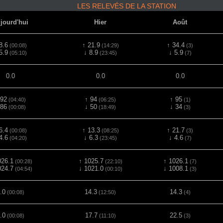
LES RELEVÉS DE LA STATION
jourd'hui
Hier
Août
8.6
↑ 21.9
↑ 34.4
(00:08)
(14:29)
(3)
5.9
↓ 8.9
↓ 5.9
(05:10)
(23:45)
(7)
0.0
0.0
0.0
 92
↑ 94
↑ 95
(04:40)
(06:25)
(1)
 86
↓ 50
↓ 34
(00:08)
(18:49)
(3)
6.4
↑ 13.3
↑ 21.7
(00:08)
(08:25)
(3)
4.6
↓ 6.3
↓ 4.6
(04:20)
(23:45)
(7)
026.1
↑ 1025.7
↑ 1026.1
(00:28)
(22:10)
(7)
024.7
↓ 1021.0
↓ 1008.1
(04:54)
(00:10)
(3)
.0
14.3
14.3
(00:08)
(12:50)
(4)
.0
17.7
22.5
(00:08)
(11:10)
(3)