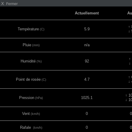
X
Fermer
Actuellement
Au
↑ 
Température
5.9
(C)
↓ 
Pluie
n/a
(mm)
↑
Humidité
92
(%)
↓
↑ 
Point de rosée
4.7
(C)
↓ 
↑ 1
Pression
1025.1
(hPa)
↓ 1
Vent
0
0
(km/h)
Rafale
0
0
(km/h)