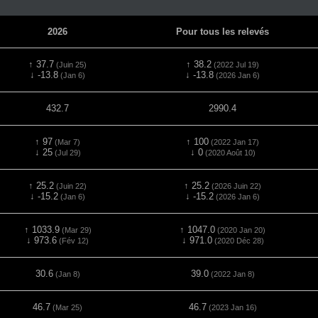
2026
Pour tous les relevés
↑ 37.7
↑ 38.2
(Juin 25)
(2022 Jul 19)
↓ -13.8
↓ -13.8
(Jan 6)
(2026 Jan 6)
432.7
2990.4
↑ 97
↑ 100
(Mar 7)
(2022 Jan 17)
↓ 25
↓ 0
(Jul 29)
(2020 Août 10)
↑ 25.2
↑ 25.2
(Juin 22)
(2026 Juin 22)
↓ -15.2
↓ -15.2
(Jan 6)
(2026 Jan 6)
↑ 1033.9
↑ 1047.0
(Mar 29)
(2020 Jan 20)
↓ 973.6
↓ 971.0
(Fév 12)
(2020 Déc 28)
30.6
39.0
(Jan 8)
(2022 Jan 8)
46.7
46.7
(Mar 25)
(2023 Jan 16)