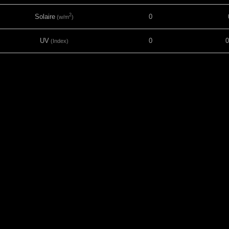
2
Solaire
0
(w/m
)
UV
0
0
(Index)