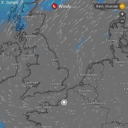
X
Zamknij