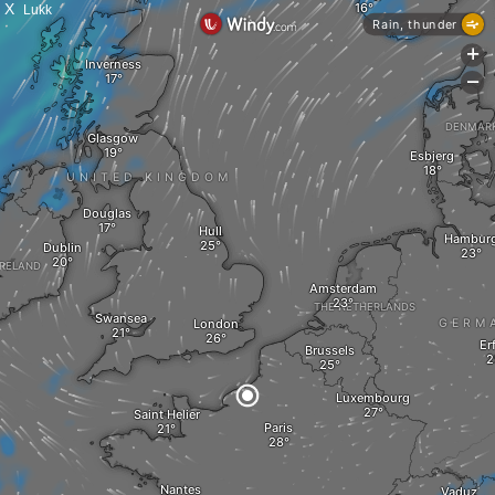
X
Lukk