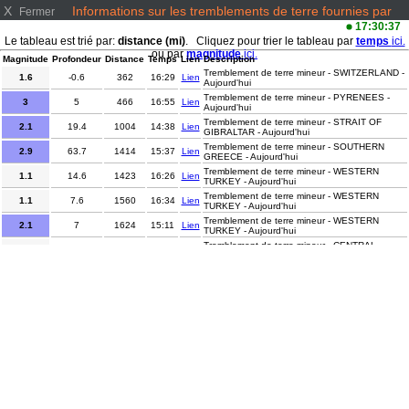
X
Informations sur les tremblements de terre fournies par
Fermer
www.emsc-csem.org/
17:30:37
Le tableau est trié par:
distance (mi)
. Cliquez pour trier le tableau par
temps
ici.
ou par
magnitude
ici.
Magnitude
Profondeur
Distance
Temps
Lien
Description
Tremblement de terre mineur - SWITZERLAND -
1.6
-0.6
362
16:29
Lien
Aujourd'hui
Tremblement de terre mineur - PYRENEES -
3
5
466
16:55
Lien
Aujourd'hui
Tremblement de terre mineur - STRAIT OF
2.1
19.4
1004
14:38
Lien
GIBRALTAR - Aujourd'hui
Tremblement de terre mineur - SOUTHERN
2.9
63.7
1414
15:37
Lien
GREECE - Aujourd'hui
Tremblement de terre mineur - WESTERN
1.1
14.6
1423
16:26
Lien
TURKEY - Aujourd'hui
Tremblement de terre mineur - WESTERN
1.1
7.6
1560
16:34
Lien
TURKEY - Aujourd'hui
Tremblement de terre mineur - WESTERN
2.1
7
1624
15:11
Lien
TURKEY - Aujourd'hui
Tremblement de terre mineur - CENTRAL
1.7
14.7
1730
14:18
Lien
TURKEY - Aujourd'hui
Tremblement de terre mineur - CENTRAL
1.8
16.4
1731
14:41
Lien
TURKEY - Aujourd'hui
Tremblement de terre mineur - CENTRAL
3.5
9.9
1870
17:17
Lien
TURKEY - Aujourd'hui
Tremblement de terre mineur - CENTRAL
1.7
9.5
1924
15:13
Lien
TURKEY - Aujourd'hui
Tremblement de terre mineur - EASTERN
1.9
4.6
2003
15:55
Lien
TURKEY - Aujourd'hui
Tremblement de terre mineur - GUJARAT-
2.5
5
4389
14:24
Lien
MAHARASHTRA BORD., INDIA - Aujourd'hui
Tremblement de terre mineur - OFFSHORE EL
2.7
12
5549
15:54
Lien
SALVADOR - Aujourd'hui