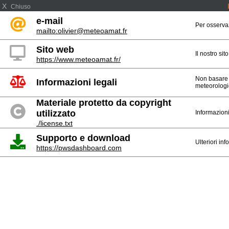
X
Chiuso
e-mail
Per osserva
mailto:olivier@meteoamat.fr
Sito web
Il nostro sit
https://www.meteoamat.fr/
Non basare 
Informazioni legali
meteorologi
Materiale protetto da copyright
utilizzato
Informazioni 
./license.txt
Supporto e download
Ulteriori inf
https://pwsdashboard.com