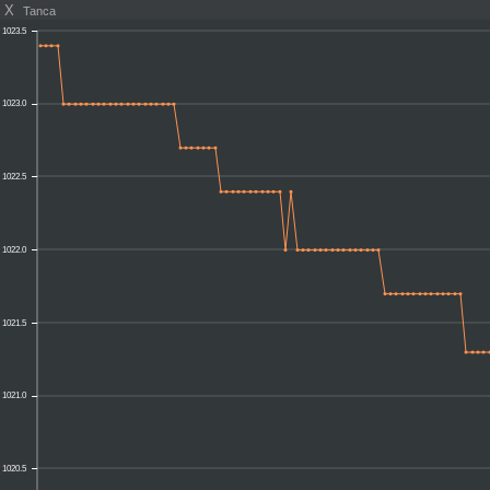
X
Tanca