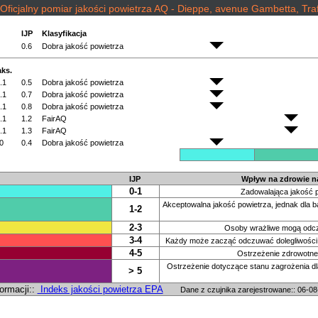
Oficjalny pomiar jakości powietrza AQ - Dieppe, avenue Gambetta, Traf
IJP
Klasyfikacja
0.6
Dobra jakość powietrza
ks.
.1
0.5
Dobra jakość powietrza
.1
0.7
Dobra jakość powietrza
.1
0.8
Dobra jakość powietrza
.1
1.2
FairAQ
.1
1.3
FairAQ
0
0.4
Dobra jakość powietrza
IJP
Wpływ na zdrowie na
0-1
Zadowalająca jakość p
Akceptowalna jakość powietrza, jednak dla 
1-2
2-3
Osoby wrażliwe mogą odczu
3-4
Każdy może zacząć odczuwać dolegliwości
4-5
Ostrzeżenie zdrowotn
Ostrzeżenie dotyczące stanu zagrożenia d
> 5
ormacji::
Indeks jakości powietrza EPA
Dane z czujnika zarejestrowane:: 06-0