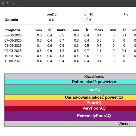
X
Zamknij
O
pm2.5
pm10
3
Obecnie
0.6
0.6
Prognoza
min.
śr
maks.
min.
śr
maks.
min.
śr
ma
06-08-2026
0.3
0.4
0.5
0.3
0.4
0.4
0
0.1
0
07-08-2026
0.3
0.4
0.7
0.3
0.4
0.6
0
0
0
08-08-2026
0.4
0.6
0.8
0.3
0.5
0.6
0
0
0
09-08-2026
0.6
0.9
1.2
0.5
0.7
1.1
0
0.1
0
10-08-2026
0.4
0.6
1.3
0.4
0.6
1.2
0
0
0
11-08-2026
0.4
0.4
0.4
0.4
0.4
0.4
0
0
Klasyfikacja
Dobra jakość powietrza
FairAQ
Umiarkowana jakość powietrza
PoorAQ
VeryPoorAQ
ExtremelyPoorAQ
Więcej inf