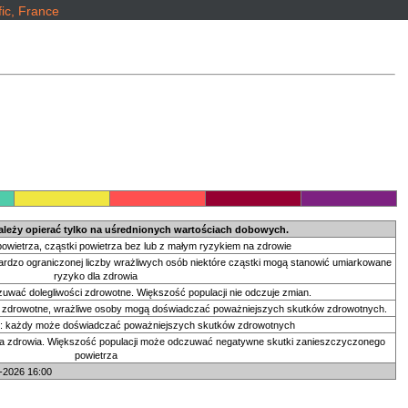
ic, France
leży opierać tylko na uśrednionych wartościach dobowych.
owietrza, cząstki powietrza bez lub z małym ryzykiem na zdrowie
bardzo ograniczonej liczby wrażliwych osób niektóre cząstki mogą stanowić umiarkowane
ryzyko dla zdrowia
wać dolegliwości zdrowotne. Większość populacji nie odczuje zmian.
 zdrowotne, wrażliwe osoby mogą doświadczać poważniejszych skutków zdrowotnych.
e: każdy może doświadczać poważniejszych skutków zdrowotnych
la zdrowia. Większość populacji może odczuwać negatywne skutki zanieszczyczonego
powietrza
8-2026 16:00