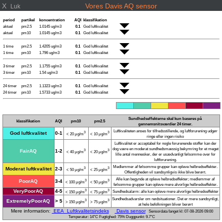
X
Vores Davis AQ sensor
Luk
period
partikel
koncentration
AQI
klassifikation
aktuel
pm2.5
1.0145 ug/m3
0.1
God luftkvalitet
aktuel
pm10
1.0145 ug/m3
0.1
God luftkvalitet
1 time
pm2.5
1.4205 ug/m3
0.1
God luftkvalitet
1 time
pm10
1.796 ug/m3
0.1
God luftkvalitet
3 timer
pm2.5
1.1755 ug/m3
0.1
God luftkvalitet
3 timer
pm10
1.54 ug/m3
0.1
God luftkvalitet
24 timer
pm2.5
1.1323 ug/m3
0.1
God luftkvalitet
24 timer
pm10
1.5733 ug/m3
0.1
God luftkvalitet
Sundhedseffekterne skal kun baseres på
klassifikation
AQI
pm10
pm2.5
gennemsnitsværdier 24 timer.
Luftkvaliteten anses for tilfredsstillende, og luftforurening udgør
God luftkvalitet
0-1
3
3
< 20 μg/m
< 10 μg/m
ringe eller ingen risiko
Luftkvalitet er acceptabel for nogle forurenende stoffer kan der
dog være en moderat sundhedsmæssig bekymring for et meget
FairAQ
1-2
3
3
< 40 μg/m
< 20 μg/m
lille antal mennesker, der er usædvanligt følsomme over for
luftforurening.
Medlemmer af følsomme grupper kan opleve helbredseffekter.
Moderat luftkvalitet
2-3
3
3
< 50 μg/m
< 25 μg/m
Offentligheden vil sandsynligvis ikke blive berørt.
Alle kan begynde at opleve helbredseffekter; medlemmer af
PoorAQ
3-4
3
3
< 100 μg/m
< 50 μg/m
følsomme grupper kan opleve mere alvorlige helbredseffekter.
VeryPoorAQ
4-5
3
3
Sundhedsalarm: alle kan opleve mere alvorlige helbredseffekter
< 150 μg/m
< 75 μg/m
Sundhedsadvarsler om nødsituationer. Det er mere sandsynligt,
ExtremelyPoorAQ
> 5
3
3
> 150 μg/m
> 75 μg/m
at hele befolkningen bliver berørt
Mere information:
EEA Luftkvalitetsindeks
Davis sensor
Sensordata fanget kl: 07-08-2026 09:00
Temperatur: 14°C Fugtighed: 75% Duggpunkt: 9.7°C